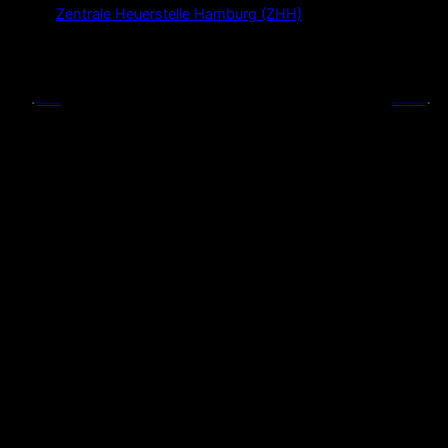
Zentrale Heuerstelle Hamburg (ZHH)
←
Hotelkaufleute
Hochbaufacharbeiter
→