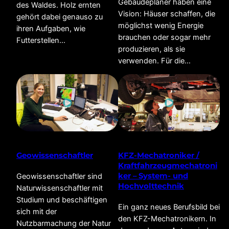
Gebäudeplaner haben eine
des Waldes. Holz ernten
Vision: Häuser schaffen, die
gehört dabei genauso zu
möglichst wenig Energie
ihren Aufgaben, wie
brauchen oder sogar mehr
Futterstellen…
produzieren, als sie
verwenden. Für die…
Geowissenschaftler
KFZ-Mechatroniker /
Kraftfahrzeugmechatroni
ker – System- und
Geowissenschaftler sind
Hochvolttechnik
Naturwissenschaftler mit
Studium und beschäftigen
Ein ganz neues Berufsbild bei
sich mit der
den KFZ-Mechatronikern. In
Nutzbarmachung der Natur